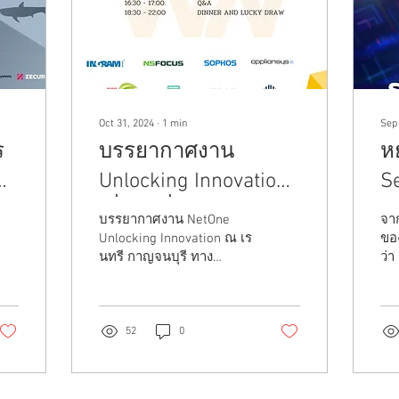
Oct 31, 2024
∙
1
min
Sep
ร
บรรยากาศงาน
ห
ย
Unlocking Innovation
Se
เมื่อวันที่ 28 ต.ค. 2024
บรรยากาศงาน NetOne
จา
ับ
Unlocking Innovation ณ เร
ของ
นทรี กาญจนบุรี ทาง
ว่า
Bangkoksystem&Software
SO
ได้รับเชิญ มาในข้อหัว
เห
บรรยาย ApplianSys คือ
สา
อะไร?...
รวม
52
0